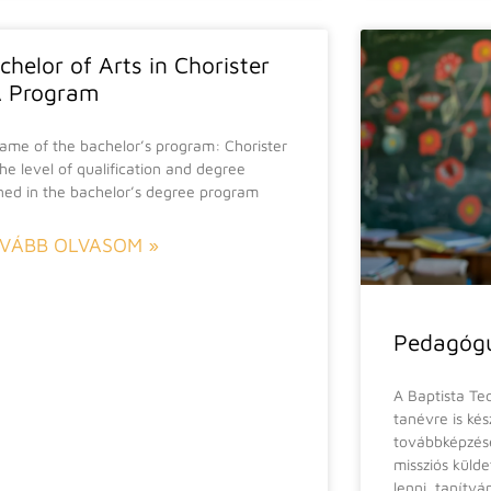
chelor of Arts in Chorister
 Program
Name of the bachelor’s program: Chorister
The level of qualification and degree
ned in the bachelor’s degree program
VÁBB OLVASOM »
Pedagógu
A Baptista Te
tanévre is ké
továbbképzése
missziós küld
lenni, tanítvá