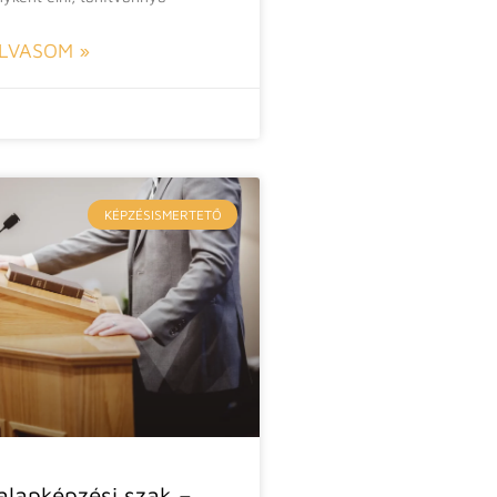
LVASOM »
KÉPZÉSISMERTETŐ
alapképzési szak –