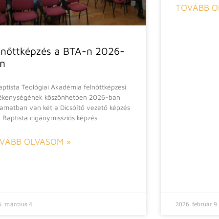
TOVÁBB O
lnőttképzés a BTA-n 2026-
n
aptista Teológiai Akadémia felnőttképzési
ékenységének köszönhetően 2026-ban
yamatban van két a Dicsőítő vezető képzés
a Baptista cigánymissziós képzés
VÁBB OLVASOM »
. március 4.
2026. február 9.