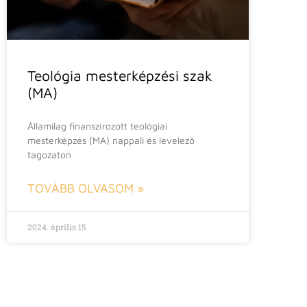
Teológia mesterképzési szak
(MA)
Államilag finanszírozott teológiai
mesterképzés (MA) nappali és levelező
tagozaton
TOVÁBB OLVASOM »
2024. április 15.