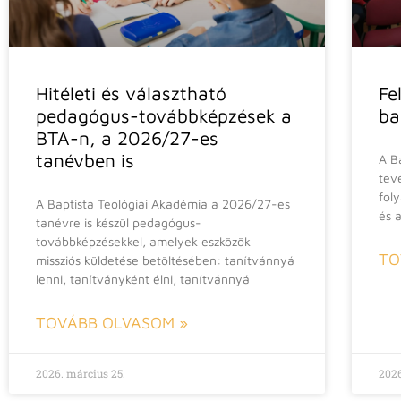
Hitéleti és választható
Fe
pedagógus-továbbképzések a
ba
BTA-n, a 2026/27-es
tanévben is
A B
tev
fol
A Baptista Teológiai Akadémia a 2026/27-es
és 
tanévre is készül pedagógus-
továbbképzésekkel, amelyek eszközök
TO
missziós küldetése betöltésében: tanítvánnyá
lenni, tanítványként élni, tanítvánnyá
TOVÁBB OLVASOM »
2026. március 25.
2026