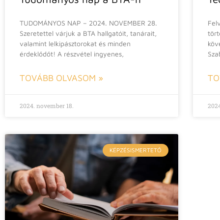
TUDOMÁNYOS NAP – 2024. NOVEMBER 28.
Fel
Szeretettel várjuk a BTA hallgatóit, tanárait,
tör
valamint lelkipásztorokat és minden
köv
érdeklődőt! A részvétel ingyenes,
Sza
TOVÁBB OLVASOM »
TO
2024. november 18.
2024
KÉPZÉSISMERTETŐ