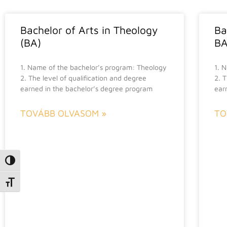
Bachelor of Arts in Theology
Ba
(BA)
BA
1. Name of the bachelor’s program: Theology
1. 
2. The level of qualification and degree
2. 
earned in the bachelor’s degree program
ear
TOVÁBB OLVASOM »
TO
Nagy kontraszt váltása
Betűméret váltása