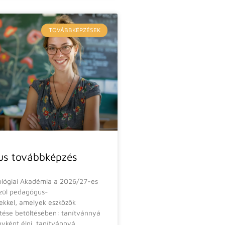
TOVÁBBKÉPZÉSEK
s továbbképzés
ológiai Akadémia a 2026/27-es
szül pedagógus-
kkel, amelyek eszközök
etése betöltésében: tanítvánnyá
nyként élni, tanítvánnyá