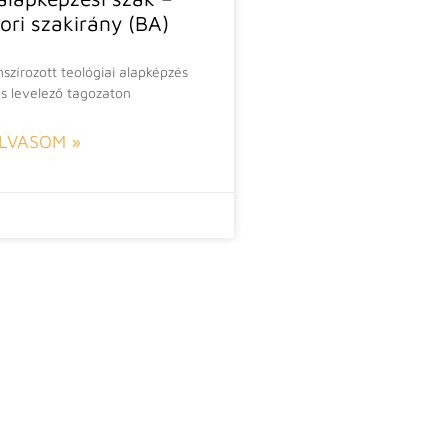
tori szakirány (BA)
nszírozott teológiai alapképzés
és levelező tagozaton
LVASOM »