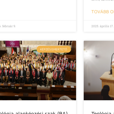
TOVÁBB O
. február 9.
2025. április 17.
KÉPZÉSISMERTETŐ
ológia alapképzési szak (BA)
Teológia 