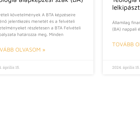
lelkipász
vételi követelmények A BTA képzéseire
ténő jelentkezés menetét és a felvételi
Államilag fina
etelményeket részletesen a BTA Felvételi
(BA) nappali 
bályzata határozza meg. Minden
TOVÁBB O
VÁBB OLVASOM »
. április 15.
2024. április 15.