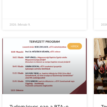
2026. február 9.
2026
HÍREK
Tudományos nap a BTA-n
Te