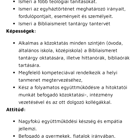
Ismeri a főbb teológiai tanításokat.
Ismeri az egyháztörténet meghatározó irányait,
fordulópontjait, eseményeit és személyeit.
Ismeri a Bibliaismeret tantárgy tantervét
Képességek:
Alkalmas a közoktatás minden szintjén (óvoda,
általános iskola, középiskola) a Bibliaismeret
tantárgy oktatására, illetve hittanórák, bibliaórák
tartására.
Megfelelő kompeteciával rendelkezik a helyi
tanmenet megtervezéséhez,
Kész a folyamatos együttműködésre a hitoktatói
munkát befogadó közoktatási-, intézmény
vezetésével és az ott dolgozó kollégákkal.
Attitűd:
Nagyfokú együttműködési készség és empátia
jellemzi.
Befogadó a gyermekek, fiatalok irányában,