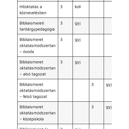
Hitoktatás a
3
koll
köznevelésben
Bibliaismereti
3
gyj
tantárgypedagógia
Bibliaismeret
3
gyj
oktatásmódszertan
– óvoda
Bibliaismeret
3
gyj
oktatásmódszertan
– alsó tagozat
Bibliaismeret
3
gyj
oktatásmódszertan
– felső tagozat
Bibliaismeret
3
gyj
oktatásmódszertan
– középiskola