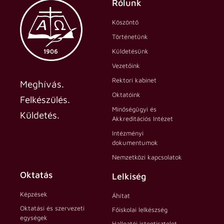
Rólunk
Köszöntő
Történetünk
Küldetésünk
Vezetőink
Rektori kabinet
Meghívás.
Oktatóink
Felkészülés.
Minőségügyi és
Küldetés.
Akkreditációs Intézet
Intézményi
dokumentumok
Nemzetközi kapcsolatok
Oktatás
Lelkiség
Képzések
Áhítat
Oktatási és szervezeti
Főiskolai lelkészség
egységek
Hallgatói istentisztelet