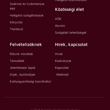
Szakmai és tudományos
élet
Közösségi élet
Hallgatói szolgáltatások
HÖK
Könyvtár
Alumni
TheWord
Szolgálati lehetőségek
Felvételizőknek
Hírek, kapcsolat
Rólunk mondták
Hírek
Tanszékek
Kiadványok
Jelentkezési lapok
Kapcsolat
Díjak, ösztöndíjak
Webmail
Esélyegyenlőségi koordinátor
© 2026 Baptista Teológiai Akadémia