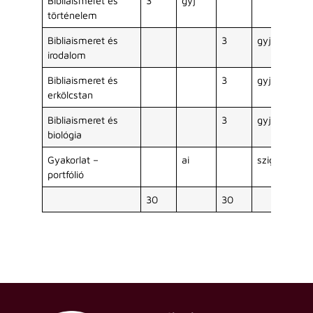
Bibliaismeret és
3
gyj
történelem
Bibliaismeret és
3
gyj
irodalom
Bibliaismeret és
3
gyj
erkölcstan
Bibliaismeret és
3
gyj
biológia
Gyakorlat –
ai
szig
portfólió
30
30