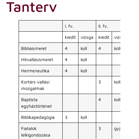
Tanterv
I. fv.
II. fv.
kredit
vizsga
kredit
vizsga
Bibliaismeret
4
koll
4
koll
Hitvallásismeret
4
koll
Hermeneutika
4
koll
Kortárs vallási
3
koll
mozgalmak
Baptista
4
koll
egyháztörténet
Biblikapedagógia
3
koll
Fiatalok
3
gyj
lelkigondozása