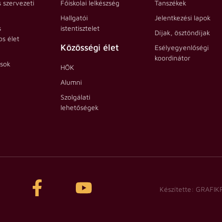
s szervezeti
Főiskolai lelkészség
Tanszékek
Hallgatói
Jelentkezési lapok
s
istentisztelet
Díjak, ösztöndíjak
s élet
Közösségi élet
Esélyegyenlőségi
koordinátor
ások
HÖK
Alumni
Szolgálati
lehetőségek
Készítette: GRAFIK