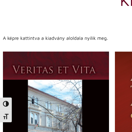
A képre kattintva a kiadvány aloldala nyílik meg.
Nagy kontraszt váltása
Betűméret váltása