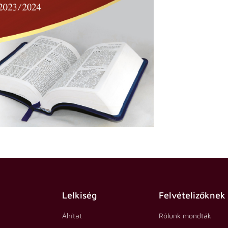
Lelkiség
Felvételizőknek
Áhítat
Rólunk mondták