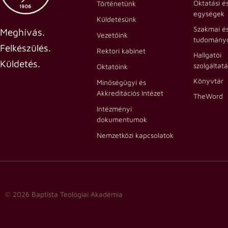
Oktatási é
Történetünk
egységek
Küldetésünk
Szakmai é
Meghívás.
Vezetőink
tudományo
Felkészülés.
Rektori kabinet
Hallgatói
Küldetés.
szolgáltat
Oktatóink
Könyvtár
Minőségügyi és
Akkreditációs Intézet
TheWord
Intézményi
dokumentumok
Nemzetközi kapcsolatok
© 2026 Baptista Teológiai Akadémia