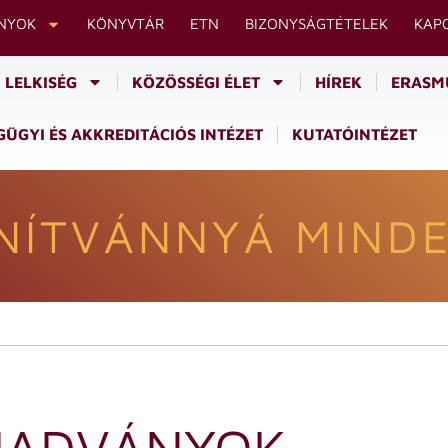
NYOK
KÖNYVTÁR
ETN
BIZONYSÁGTÉTELEK
KAP
LELKISÉG
KÖZÖSSÉGI ÉLET
HÍREK
ERASM
ÜGYI ÉS AKKREDITÁCIÓS INTÉZET
KUTATÓINTÉZET
NÍTVÁNNYÁ MINDE
IADVÁNYOK