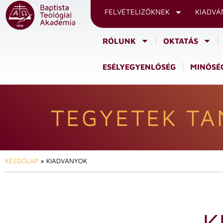
FELVÉTELIZŐKNEK
KIADVÁ
RÓLUNK
OKTATÁS
ESÉLYEGYENLŐSÉG
MINŐSÉG
TEGYETEK TA
KEZDŐLAP
»
KIADVÁNYOK
K