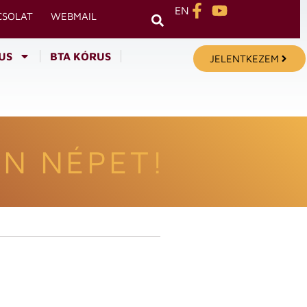
EN
CSOLAT
WEBMAIL
US
BTA KÓRUS
JELENTKEZEM
N NÉPET!