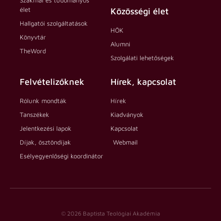
Szakmai és tudományos
élet
Közösségi élet
Hallgatói szolgáltatások
HÖK
Könyvtár
Alumni
TheWord
Szolgálati lehetőségek
Felvételizőknek
Hírek, kapcsolat
Rólunk mondták
Hírek
Tanszékek
Kiadványok
Jelentkezési lapok
Kapcsolat
Díjak, ösztöndíjak
Webmail
Esélyegyenlőségi koordinátor
© 2026 Baptista Teológiai Akadémia