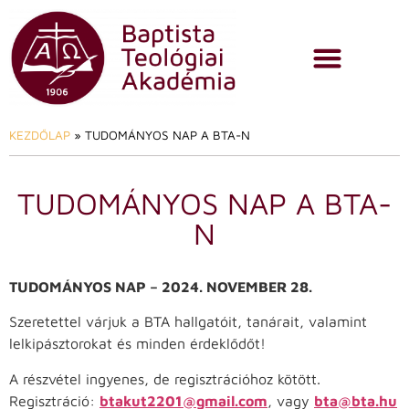
KEZDŐLAP
»
TUDOMÁNYOS NAP A BTA-N
TUDOMÁNYOS NAP A BTA-
N
TUDOMÁNYOS NAP – 2024. NOVEMBER 28.
Szeretettel várjuk a BTA hallgatóit, tanárait, valamint
lelkipásztorokat és minden érdeklődőt!
A részvétel ingyenes, de regisztrációhoz kötött.
Regisztráció:
btakut2201@gmail.com
, vagy
bta@bta.hu