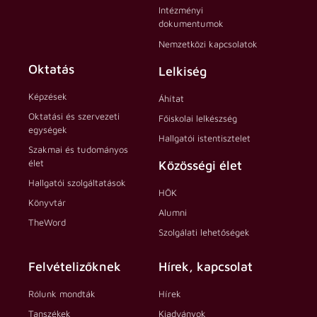
Intézményi
dokumentumok
Nemzetközi kapcsolatok
Oktatás
Lelkiség
Képzések
Áhítat
Oktatási és szervezeti
Főiskolai lelkészség
egységek
Hallgatói istentisztelet
Szakmai és tudományos
élet
Közösségi élet
Hallgatói szolgáltatások
HÖK
Könyvtár
Alumni
TheWord
Szolgálati lehetőségek
Felvételizőknek
Hírek, kapcsolat
Rólunk mondták
Hírek
Tanszékek
Kiadványok