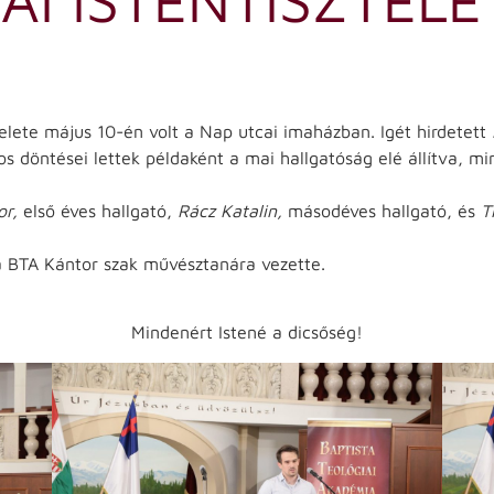
elete május 10-én volt a Nap utcai imaházban. Igét hirdetett
s döntései lettek példaként a mai hallgatóság elé állítva, m
or,
első éves hallgató,
Rácz Katalin,
másodéves hallgató, és
T
 a BTA Kántor szak művésztanára vezette.
Mindenért Istené a dicsőség!