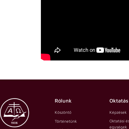
Rólunk
Oktatás
Köszöntő
Képzések
Oktatási é
Történetünk
egységek