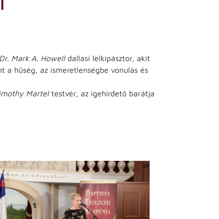
Dr. Mark A. Howell
dallasi lelkipásztor, akit
int a hűség, az ismeretlenségbe vonulás és
imothy Martel
testvér, az igehirdető barátja