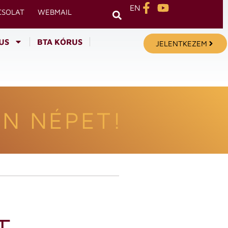
EN
CSOLAT
WEBMAIL
US
BTA KÓRUS
JELENTKEZEM
N NÉPET!
T