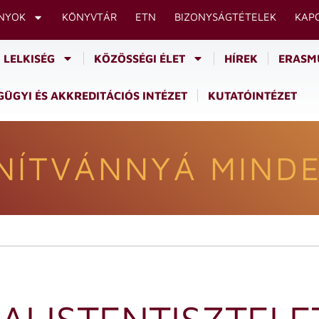
NYOK
KÖNYVTÁR
ETN
BIZONYSÁGTÉTELEK
KAP
LELKISÉG
KÖZÖSSÉGI ÉLET
HÍREK
ERASM
ÜGYI ÉS AKKREDITÁCIÓS INTÉZET
KUTATÓINTÉZET
NÍTVÁNNYÁ MINDE
AI ISTENTISZTELE