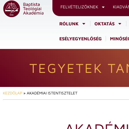
FELVÉTELIZŐKNEK
KIADVÁ
RÓLUNK
OKTATÁS
ESÉLYEGYENLŐSÉG
MINŐSÉG
TEGYETEK TA
KEZDŐLAP
»
AKADÉMIAI ISTENTISZTELET
AKADÉMI