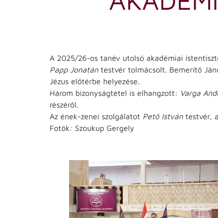
A 2025/26-os tanév utolsó akadémiai istentiszt
Papp Jonatán
testvér tolmácsolt. Bemerítő Jáno
Jézus előtérbe helyezése.
Három bizonyságtétel is elhangzott:
Varga And
részéről.
Az ének-zenei szolgálatot
Pető István
testvér,
Fotók: Szoukup Gergely