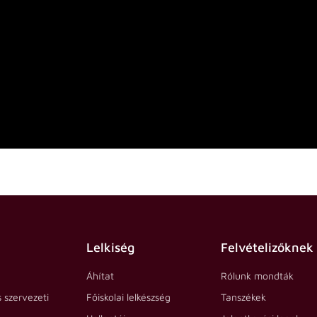
Lelkiség
Felvételizőknek
Áhítat
Rólunk mondták
s szervezeti
Főiskolai lelkészség
Tanszékek