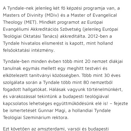
A Tyndale-nek jelenleg két fő képzési programja van, a
Masters of Divinity (MDiv) és a Master of Evangelical
Theology (MET). Mindkét programot az Európai
Evangéliumi Akkreditációs Szövetség (jelenleg Európai
Teológiai Oktatási Tanács) akkreditálta. 2012-ben a
Tyndale hivatalos elismerést is kapott, mint holland
felsőoktatási intézmény.
Tyndale-ben minden évben több mint 20 nemzet diákjai
tanulnak egymás mellett egy meghitt testvéri és
elkötelezett tanítványi közösségben. Több mint 30 éves
szolgálata során a Tyndale több mint 80 nemzetből
fogadott hallgatókat. Hálásak vagyunk történelmünkért,
és várakozással tekintünk a budapesti teológiával
kapcsolatos lehetséges együttműködésünk elé is! – fejezte
be ismertetését Gunnar Magi, a hollandiai Tyndale
Teológiai Szeminárium rektora.
Ezt követően az amszterdami, varsói és budapesti