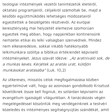
teológiai intézmények vezetői tanintézetük életéről,
oktatási programjairól, céljaikról számoltak be, majd a
későbbi együttműködés lehetséges módozatairól
egyeztettek a beszélgetés résztvevői. Az európai
kereszténység mai helyzetét elemezve szomorúan
egyeztek meg abban, hogy napjainkban kontinensünk
nemzetei etikai és lelki válságban szenvednek. Mindez
nem elkeseredésre, sokkal inkább hatékonyabb
lelkimunkára szólítja a biblikus értékrendet képviselő
intézményeket. Jézus szavát idézve:
„Az aratnivaló sok, de
a munkás kevés. Kérjétek az aratás urát, küldjön
munkásokat aratásába”
(Luk. 10,2)
Az útkeresés, missziós célok megfogalmazása közben
egyértelművé vált, hogy az azonosan gondolkodó Krisztust
követőknek össze kell fogniuk, és szilárdan képviselni az
evangélium igazságát világunkban. A tanácskozás végén
megelégedéssel köszöntük meg vendégeinknek a testvéri
közeledés és intézményes segítségnyújtás szándékát, amit