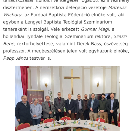
tanácskozásán külföldi vendégeket fogadott az intézmény
dísztermében. A nemzetközi delegáció vezetője
Mateusz
Wichary
, az Európai Baptista Föderáció elnöke volt, aki
egyben a Lengyel Baptista Teológiai Szeminárium
tanáraként is szolgál. Vele érkezett
Gunnar Magi
, a
hollandiai Tyndale Teológiai Szeminárium rektora,
Szaszi
Bene
, rektorhelyettese, valamint Derek Bass, ószövetség
professzor. A megbeszélésen jelen volt egyházunk elnöke,
Papp János
testvér is.