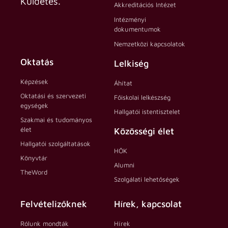
Küldetés.
Akkreditációs Intézet
Intézményi
dokumentumok
Nemzetközi kapcsolatok
Oktatás
Lelkiség
Képzések
Áhítat
Oktatási és szervezeti
Főiskolai lelkészség
egységek
Hallgatói istentisztelet
Szakmai és tudományos
élet
Közösségi élet
Hallgatói szolgáltatások
HÖK
Könyvtár
Alumni
TheWord
Szolgálati lehetőségek
Felvételizőknek
Hírek, kapcsolat
Rólunk mondták
Hírek