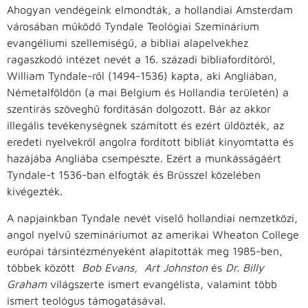
Ahogyan vendégeink elmondták, a hollandiai Amsterdam
városában működő Tyndale Teológiai Szeminárium
evangéliumi szellemiségű, a bibliai alapelvekhez
ragaszkodó intézet nevét a 16. századi bibliafordítóról,
William Tyndale-ről (1494-1536) kapta, aki Angliában,
Németalföldön (a mai Belgium és Hollandia területén) a
szentírás szöveghű fordításán dolgozott. Bár az akkor
illegális tevékenységnek számított és ezért üldözték, az
eredeti nyelvekről angolra fordított bibliát kinyomtatta és
hazájába Angliába csempészte. Ezért a munkásságáért
Tyndale-t 1536-ban elfogták és Brüsszel közelében
kivégezték.
A napjainkban Tyndale nevét viselő hollandiai nemzetközi,
angol nyelvű szemináriumot az amerikai Wheaton College
európai társintézményeként alapították meg 1985-ben,
többek között
Bob Evans, Art Johnston
és
Dr. Billy
Graham
világszerte ismert evangélista, valamint több
ismert teológus támogatásával.