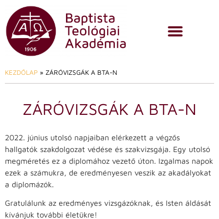
KEZDŐLAP
»
ZÁRÓVIZSGÁK A BTA-N
ZÁRÓVIZSGÁK A BTA-N
2022. június utolsó napjaiban elérkezett a végzős
hallgatók szakdolgozat védése és szakvizsgája. Egy utolsó
megméretés ez a diplomához vezető úton. Izgalmas napok
ezek a számukra, de eredményesen veszik az akadályokat
a diplomázók.
Gratulálunk az eredményes vizsgázóknak, és Isten áldását
kívánjuk további életükre!