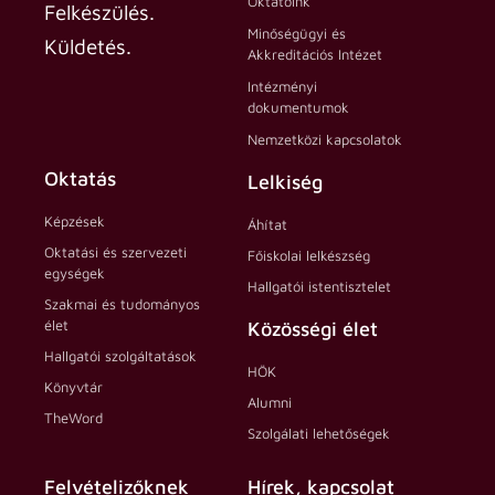
Oktatóink
Felkészülés.
Minőségügyi és
Küldetés.
Akkreditációs Intézet
Intézményi
dokumentumok
Nemzetközi kapcsolatok
Oktatás
Lelkiség
Képzések
Áhítat
Oktatási és szervezeti
Főiskolai lelkészség
egységek
Hallgatói istentisztelet
Szakmai és tudományos
élet
Közösségi élet
Hallgatói szolgáltatások
HÖK
Könyvtár
Alumni
TheWord
Szolgálati lehetőségek
Felvételizőknek
Hírek, kapcsolat