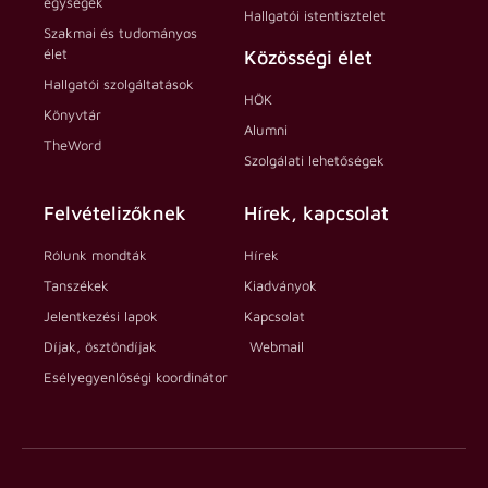
egységek
Hallgatói istentisztelet
Szakmai és tudományos
élet
Közösségi élet
Hallgatói szolgáltatások
HÖK
Könyvtár
Alumni
TheWord
Szolgálati lehetőségek
Felvételizőknek
Hírek, kapcsolat
Rólunk mondták
Hírek
Tanszékek
Kiadványok
Jelentkezési lapok
Kapcsolat
Díjak, ösztöndíjak
Webmail
Esélyegyenlőségi koordinátor