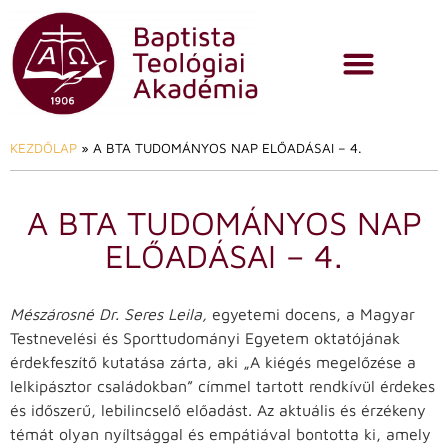
KEZDŐLAP
»
A BTA TUDOMÁNYOS NAP ELŐADÁSAI – 4.
A BTA TUDOMÁNYOS NAP
ELŐADÁSAI – 4.
Mészárosné Dr. Seres Leila,
egyetemi docens, a Magyar
Testnevelési és Sporttudományi Egyetem oktatójának
érdekfeszítő kutatása zárta, aki „A kiégés megelőzése a
lelkipásztor családokban” címmel tartott rendkívül érdekes
és időszerű, lebilincselő előadást. Az aktuális és érzékeny
témát olyan nyíltsággal és empátiával bontotta ki, amely