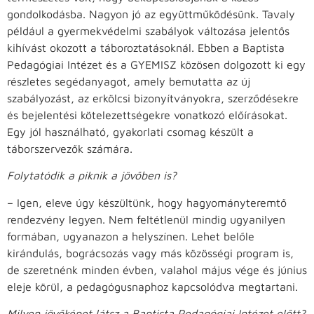
gondolkodásba. Nagyon jó az együttműködésünk. Tavaly
például a gyermekvédelmi szabályok változása jelentős
kihívást okozott a táboroztatásoknál. Ebben a Baptista
Pedagógiai Intézet és a GYEMISZ közösen dolgozott ki egy
részletes segédanyagot, amely bemutatta az új
szabályozást, az erkölcsi bizonyítványokra, szerződésekre
és bejelentési kötelezettségekre vonatkozó előírásokat.
Egy jól használható, gyakorlati csomag készült a
táborszervezők számára.
Folytatódik a piknik a jövőben is?
– Igen, eleve úgy készültünk, hogy hagyományteremtő
rendezvény legyen. Nem feltétlenül mindig ugyanilyen
formában, ugyanazon a helyszínen. Lehet belőle
kirándulás, bográcsozás vagy más közösségi program is,
de szeretnénk minden évben, valahol május vége és június
eleje körül, a pedagógusnaphoz kapcsolódva megtartani.
Milyen jövőképet látsz a Baptista Pedagógiai Intézet előtt?