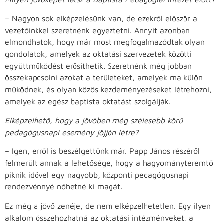
– Nagyon sok elképzelésünk van, de ezekről először a
vezetőinkkel szeretnénk egyeztetni. Annyit azonban
elmondhatok, hogy már most megfogalmazódtak olyan
gondolatok, amelyek az oktatási szervezetek közötti
együttműködést erősíthetik. Szeretnénk még jobban
összekapcsolni azokat a területeket, amelyek ma külön
működnek, és olyan közös kezdeményezéseket létrehozni,
amelyek az egész baptista oktatást szolgálják.
Elképzelhető, hogy a jövőben még szélesebb körű
pedagógusnapi esemény jöjjön létre?
– Igen, erről is beszélgettünk már. Papp János részéről
felmerült annak a lehetősége, hogy a hagyományteremtő
piknik idővel egy nagyobb, központi pedagógusnapi
rendezvénnyé nőhetné ki magát.
Ez még a jövő zenéje, de nem elképzelhetetlen. Egy ilyen
alkalom összehozhatná az oktatási intézményeket, a