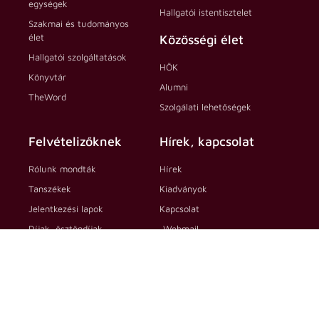
egységek
Hallgatói istentisztelet
Szakmai és tudományos
élet
Közösségi élet
Hallgatói szolgáltatások
HÖK
Könyvtár
Alumni
TheWord
Szolgálati lehetőségek
Felvételizőknek
Hírek, kapcsolat
Rólunk mondták
Hírek
Tanszékek
Kiadványok
Jelentkezési lapok
Kapcsolat
Díjak, ösztöndíjak
Webmail
Esélyegyenlőségi koordinátor