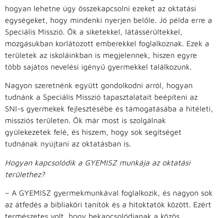
hogyan lehetne úgy összekapcsolni ezeket az oktatási
egységeket, hogy mindenki nyerjen belőle. Jó példa erre a
Speciális Misszió. Ők a siketekkel, látássérültekkel,
mozgásukban korlátozott emberekkel foglalkoznak. Ezek a
területek az iskoláinkban is megjelennek, hiszen egyre
több sajátos nevelési igényű gyermekkel találkozunk.
Nagyon szeretnénk együtt gondolkodni arról, hogyan
tudnánk a Speciális Misszió tapasztalatait beépíteni az
SNI-s gyermekek fejlesztésébe és támogatásába a hitéleti,
missziós területen. Ők már most is szolgálnak
gyülekezetek felé, és hiszem, hogy sok segítséget
tudnának nyújtani az oktatásban is.
Hogyan kapcsolódik a GYEMISZ munkája az oktatási
területhez?
– A GYEMISZ gyermekmunkával foglalkozik, és nagyon sok
az átfedés a bibliaköri tanítók és a hitoktatók között. Ezért
természetes volt, hogy bekapcsolódjanak a közös