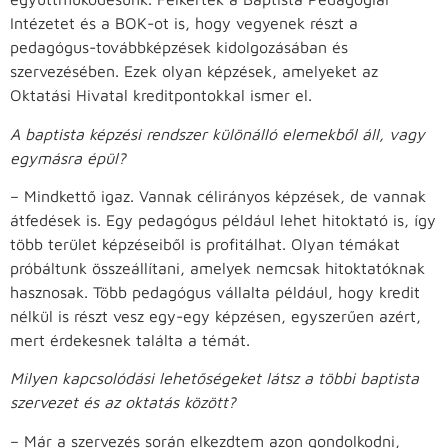
Intézetet és a BOK-ot is, hogy vegyenek részt a
pedagógus-továbbképzések kidolgozásában és
szervezésében. Ezek olyan képzések, amelyeket az
Oktatási Hivatal kreditpontokkal ismer el.
A baptista képzési rendszer különálló elemekből áll, vagy
egymásra épül?
– Mindkettő igaz. Vannak célirányos képzések, de vannak
átfedések is. Egy pedagógus például lehet hitoktató is, így
több terület képzéseiből is profitálhat. Olyan témákat
próbáltunk összeállítani, amelyek nemcsak hitoktatóknak
hasznosak. Több pedagógus vállalta például, hogy kredit
nélkül is részt vesz egy-egy képzésen, egyszerűen azért,
mert érdekesnek találta a témát.
Milyen kapcsolódási lehetőségeket látsz a többi baptista
szervezet és az oktatás között?
– Már a szervezés során elkezdtem azon gondolkodni,