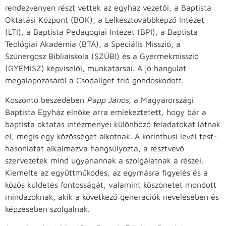
rendezvényen részt vettek az egyház vezetői, a Baptista
Oktatási Központ (BOK), a Lelkésztovábbképző Intézet
(LTI), a Baptista Pedagógiai Intézet (BPI), a Baptista
Teológiai Akadémia (BTA), a Speciális Misszió, a
Szünergosz Bibliaiskola (SZÜBI) és a Gyermekmisszió
(GYEMISZ) képviselői, munkatársai. A jó hangulat
megalapozásáról a Csodaliget trió gondoskodott.
Köszöntő beszédében
Papp János,
a Magyarországi
Baptista Egyház elnöke arra emlékeztetett, hogy bár a
baptista oktatás intézményei különböző feladatokat látnak
el, mégis egy közösséget alkotnak. A korinthusi levél test-
hasonlatát alkalmazva hangsúlyozta, a résztvevő
szervezetek mind ugyanannak a szolgálatnak a részei.
Kiemelte az együttműködés, az egymásra figyelés és a
közös küldetés fontosságát, valamint köszönetet mondott
mindazoknak, akik a következő generációk nevelésében és
képzésében szolgálnak.