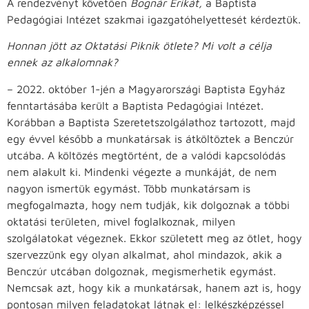
A rendezvényt követően
Bognár Erikát,
a Baptista
Pedagógiai Intézet szakmai igazgatóhelyettesét kérdeztük.
Honnan jött az Oktatási Piknik ötlete? Mi volt a célja
ennek az alkalomnak?
– 2022. október 1-jén a Magyarországi Baptista Egyház
fenntartásába került a Baptista Pedagógiai Intézet.
Korábban a Baptista Szeretetszolgálathoz tartozott, majd
egy évvel később a munkatársak is átköltöztek a Benczúr
utcába. A költözés megtörtént, de a valódi kapcsolódás
nem alakult ki. Mindenki végezte a munkáját, de nem
nagyon ismertük egymást. Több munkatársam is
megfogalmazta, hogy nem tudják, kik dolgoznak a többi
oktatási területen, mivel foglalkoznak, milyen
szolgálatokat végeznek. Ekkor született meg az ötlet, hogy
szervezzünk egy olyan alkalmat, ahol mindazok, akik a
Benczúr utcában dolgoznak, megismerhetik egymást.
Nemcsak azt, hogy kik a munkatársak, hanem azt is, hogy
pontosan milyen feladatokat látnak el: lelkészképzéssel