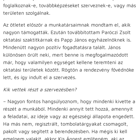
foglalkoznak-e, továbbképzéseket szerveznek-e, vagy más
területen szolgálnak.
Az ötletet először a munkatársaimnak mondtam el, akik
nagyon támogatták. Ezután továbbítottam Paróczi Zsolt
oktatási szaktitkárnak és Papp János egyházelnöknek is.
Mindenütt nagyon pozitív fogadtatásra talált. János
különösen örült neki, mert benne is megfogalmazódott
már, hogy valamilyen egységet kellene teremteni az
oktatási területek között. Rögtön a rendezvény fővédnöke
lett, és így indult el a szervezés.
Kik vettek részt a szervezésben?
– Nagyon fontos hangsúlyoznom, hogy mindenki kivette a
részét a munkából. Mindenki annyit tett hozzá, amennyit
a feladatai, az ideje vagy az egészségi állapota engedett.
Ha más nem, regisztrált, tombolatárgyakat csomagolt,
pakolt vagy segített a berendezésben. Ha mégis ki kell
emelnem valakit, akkor Kis Ágnest említeném, aki az