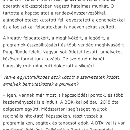
operatív előkészítésben végzett hatalmas munkát. Ő
tartotta a kapcsolatot a rendezvényszervezőkkel,
ajándékötleteket kutatott fel, egyeztetett a gondnokokkal
és a logisztikai feladatokban is nagyon sokat segített.
A kreatív feladatokért, a meghívókért, a logóért, a
programok összeállításáért és több vendég meghívásáért
Papp Tünde felelt. Nagyon sok ötletet hozott, amelyeket
közösen formáltunk tovább. De szeretném ismét
hangsúlyozni: mindenki dolgozott a sikerért.
Van-e együttműködés azok között a szervezetek között,
amelyek bemutatkoztak a pikniken?
– Igen, vannak már most is kapcsolódási pontok, és több
kezdeményezés is elindult. A BOK-kal például 2018 óta
dolgozom együtt. Módszertani segítséget nyújtok
regionális hitoktatói képzéseken, részt veszek a
programjaikon, segítek és tanácsot adok. A BTA-val is van
együttműködésünk. Felkérték a Baptista Pedagógiai