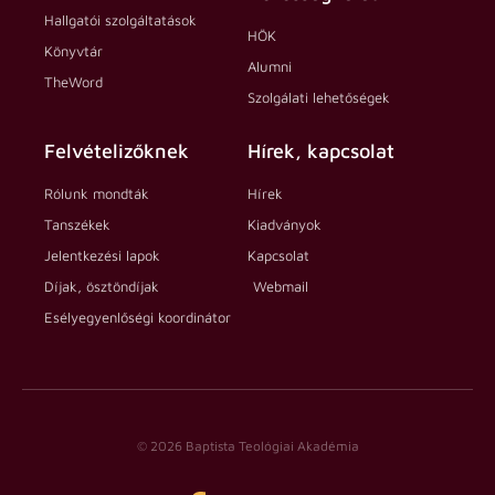
Hallgatói szolgáltatások
HÖK
Könyvtár
Alumni
TheWord
Szolgálati lehetőségek
Felvételizőknek
Hírek, kapcsolat
Rólunk mondták
Hírek
Tanszékek
Kiadványok
Jelentkezési lapok
Kapcsolat
Díjak, ösztöndíjak
Webmail
Esélyegyenlőségi koordinátor
© 2026 Baptista Teológiai Akadémia