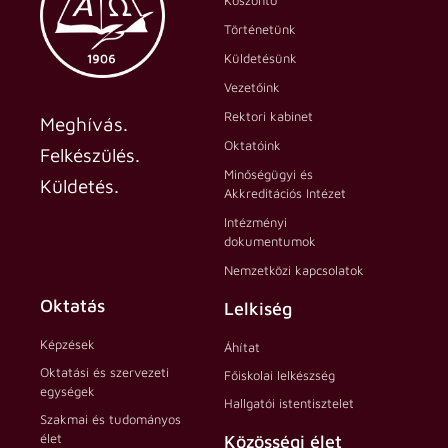
Történetünk
Küldetésünk
Vezetőink
Rektori kabinet
Meghívás.
Oktatóink
Felkészülés.
Minőségügyi és
Küldetés.
Akkreditációs Intézet
Intézményi
dokumentumok
Nemzetközi kapcsolatok
Oktatás
Lelkiség
Képzések
Áhítat
Oktatási és szervezeti
Főiskolai lelkészség
egységek
Hallgatói istentisztelet
Szakmai és tudományos
élet
Közösségi élet