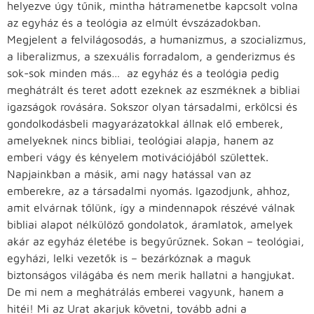
helyezve úgy tűnik, mintha hátramenetbe kapcsolt volna
az egyház és a teológia az elmúlt évszázadokban.
Megjelent a felvilágosodás, a humanizmus, a szocializmus,
a liberalizmus, a szexuális forradalom, a genderizmus és
sok-sok minden más… az egyház és a teológia pedig
meghátrált és teret adott ezeknek az eszméknek a bibliai
igazságok rovására. Sokszor olyan társadalmi, erkölcsi és
gondolkodásbeli magyarázatokkal állnak elő emberek,
amelyeknek nincs bibliai, teológiai alapja, hanem az
emberi vágy és kényelem motivációjából születtek.
Napjainkban a másik, ami nagy hatással van az
emberekre, az a társadalmi nyomás. Igazodjunk, ahhoz,
amit elvárnak tőlünk, így a mindennapok részévé válnak
bibliai alapot nélkülöző gondolatok, áramlatok, amelyek
akár az egyház életébe is begyűrűznek. Sokan – teológiai,
egyházi, lelki vezetők is – bezárkóznak a maguk
biztonságos világába és nem merik hallatni a hangjukat.
De mi nem a meghátrálás emberei vagyunk, hanem a
hitéi! Mi az Urat akarjuk követni, tovább adni a