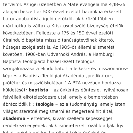
terveiről. Az igei üzenetben a Máté evangéliuma 4,18-25
alapján beszélt az 500 évvel ezelőtt hazánkba érkezett
bátor anabaptista igehirdetőkről, akik közül többen
mártírokká is váltak a Krisztusról szóló bizonyságtételük
következtében. Felidézte a 175 és 150 évvel ezelőtt
újrainduló baptista misszió tanúságtevőinek kitartó,
hűséges szolgálatát is. Az 1905-ös állami elismerést
követően, 1906-ban Udvarnoki András, a Hamburgi
Baptista Teológiáról hazaérkezett teológus
szorgalmazására elindulhatott a lelkész- és misszionárius-
képzés a Baptista Teológiai Akadémia „prédikátor-,
próféta- és misszióiskolában.” A BTA nevében hordozza
küldetését:
baptista
– az önkéntes döntésre, nyilvánosan
felvállalt elköteleződésre utal, amely a bemerítésben
ábrázolódik ki;
teológia
– az a tudományág, amely Isten
világát szeretné megismerni és megérteni hit által;
akadémia
– értelmes, kiváló szellemi képességgel
rendelkező egyének, akik ismereteiket tovább adják. Így
lehet legjobb módon betölteni küldetésünket és