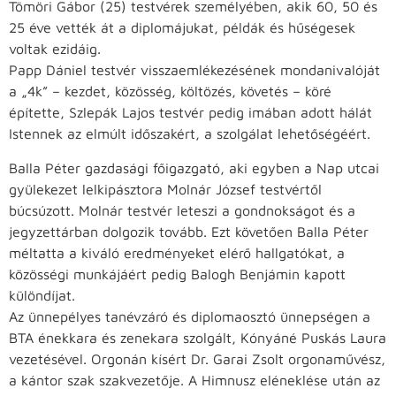
Tömöri Gábor (25) testvérek személyében, akik 60, 50 és
25 éve vették át a diplomájukat, példák és hűségesek
voltak ezidáig.
Papp Dániel testvér visszaemlékezésének mondanivalóját
a „4k” – kezdet, közösség, költözés, követés – köré
építette, Szlepák Lajos testvér pedig imában adott hálát
Istennek az elmúlt időszakért, a szolgálat lehetőségéért.
Balla Péter gazdasági főigazgató, aki egyben a Nap utcai
gyülekezet lelkipásztora Molnár József testvértől
búcsúzott. Molnár testvér leteszi a gondnokságot és a
jegyzettárban dolgozik tovább. Ezt követően Balla Péter
méltatta a kiváló eredményeket elérő hallgatókat, a
közösségi munkájáért pedig Balogh Benjámin kapott
különdíjat.
Az ünnepélyes tanévzáró és diplomaosztó ünnepségen a
BTA énekkara és zenekara szolgált, Kónyáné Puskás Laura
vezetésével. Orgonán kísért Dr. Garai Zsolt orgonaművész,
a kántor szak szakvezetője. A Himnusz eléneklése után az