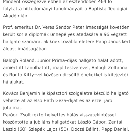
Mindent összegezve ebben az esztendőben 464 fő
folytatta hittudományi tanulmányait a Baptista Teológiai
Akadémián.
Prof. emeritus Dr. Veres Sándor Péter imádságát követően
került sor a diplomák ünnepélyes átadására a 96 végzett
hallgató számára, akiknek további életére Papp János kért
áldást imádságában.
Balogh Roland, Junior Prima-díjas hallgató hálát adott,
amiért itt tanulhatott, majd testvérével, Balogh Zoltánnal
és Rontó Kitty-vel közösen dicsőítő énekekkel is kifejezték
hálájukat.
Kovács Benjámin lelkipásztori szolgálatra készülő hallgató
vehette át az első Páth Géza-díjat és az ezzel járó
jutalmat.
Paróczi Zsolt rektorhelyettes hálás visszatekintéssel
köszöntötte a jubiláns hallgatókat László Gábor, Zentai
László (60) Szlepák Lajos (50), Dóczé Bálint, Papp Dániel,