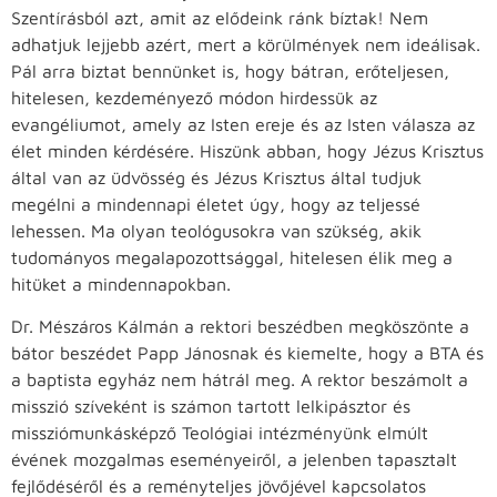
Szentírásból azt, amit az elődeink ránk bíztak! Nem
adhatjuk lejjebb azért, mert a körülmények nem ideálisak.
Pál arra biztat bennünket is, hogy bátran, erőteljesen,
hitelesen, kezdeményező módon hirdessük az
evangéliumot, amely az Isten ereje és az Isten válasza az
élet minden kérdésére. Hiszünk abban, hogy Jézus Krisztus
által van az üdvösség és Jézus Krisztus által tudjuk
megélni a mindennapi életet úgy, hogy az teljessé
lehessen. Ma olyan teológusokra van szükség, akik
tudományos megalapozottsággal, hitelesen élik meg a
hitüket a mindennapokban.
Dr. Mészáros Kálmán a rektori beszédben megköszönte a
bátor beszédet Papp Jánosnak és kiemelte, hogy a BTA és
a baptista egyház nem hátrál meg. A rektor beszámolt a
misszió szíveként is számon tartott lelkipásztor és
missziómunkásképző Teológiai intézményünk elmúlt
évének mozgalmas eseményeiről, a jelenben tapasztalt
fejlődéséről és a reményteljes jövőjével kapcsolatos