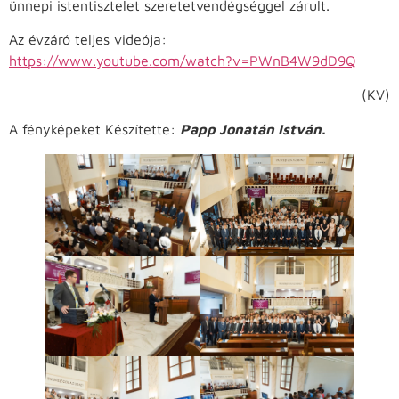
ünnepi istentisztelet szeretetvendégséggel zárult.
Az évzáró teljes videója:
https://www.youtube.com/watch?v=PWnB4W9dD9Q
(KV)
A fényképeket Készítette:
Papp Jonatán István.