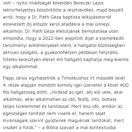
volt – nyitó imádságát követően Bereczki Lajos
rektorhelyettes köszöntötte a résztvevőket, majd beszélt
arról, hogy a Dr. Páth Géza baptista lelkipásztorról
elnevezett díj először kerül átadásra a mai ünnepi
alkalmon. Dr. Páth Géza életútjának bemutatása után
elmondta, hogy a 2022-ben alapított díjat a kiemelkedő
tanulmányi eredményeket elérő, a hallgatói közösségben
aktívan szolgáló, a gyakorlóhelyen példásan helytálló,
hiteles keresztyén életet élő hallgató kaphatja meg évente
egy alkalommal.
Papp János egyházelnök a Timóteushoz írt második levél
4. része alapján mondott komoly igei üzenetet a közel 400
fős hallgatóság előtt. „Hirdesd az igét, állj elő vele, akár
alkalmas, akár alkalmatlan az idő, feddj, ints, biztass
teljes türelemmel és tanítással. Mert lesz idő, amikor az
egészséges tanítást nem viselik el, hanem saját
kívánságaik szerint gyűjtenek maguknak tanítókat, mert
viszket a fülük.” – a Biblia szavait a mai kontextusba