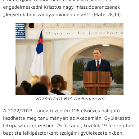
engedelmeskedni Krisztus nagy misszióparancsának:
„Tegyetek tanítvánnyá minden népet!” (Máté 28,19)
2023-07-01 BTA Diplomaosztó
A 2022/2023. tanév kezdetén 106 elsőéves hallgató
kezdhette meg tanulmányait az Akadémián. Gyülekezeti
lelkipásztori képzésben 25 fő tanul, közülük 19 fő szeretne
baptista lelkipásztorként szolgálni gyülekezeteinkben.