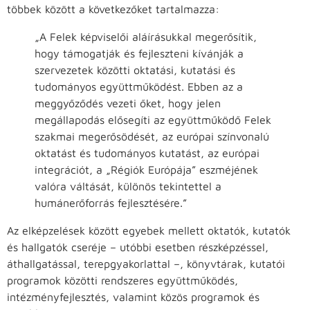
többek között a következőket tartalmazza:
„A Felek képviselői aláírásukkal megerősítik,
hogy támogatják és fejleszteni kívánják a
szervezetek közötti oktatási, kutatási és
tudományos együttműködést. Ebben az a
meggyőződés vezeti őket, hogy jelen
megállapodás elősegíti az együttműködő Felek
szakmai megerősödését, az európai színvonalú
oktatást és tudományos kutatást, az európai
integrációt, a „Régiók Európája” eszméjének
valóra váltását, különös tekintettel a
humánerőforrás fejlesztésére.”
Az elképzelések között egyebek mellett oktatók, kutatók
és hallgatók cseréje – utóbbi esetben részképzéssel,
áthallgatással, terepgyakorlattal –, könyvtárak, kutatói
programok közötti rendszeres együttműködés,
intézményfejlesztés, valamint közös programok és