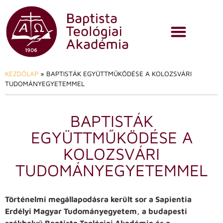
KEZDŐLAP
»
BAPTISTÁK EGYÜTTMŰKÖDÉSE A KOLOZSVÁRI
TUDOMÁNYEGYETEMMEL
BAPTISTÁK
EGYÜTTMŰKÖDÉSE A
KOLOZSVÁRI
TUDOMÁNYEGYETEMMEL
Történelmi megállapodásra került sor a Sapientia
Erdélyi Magyar Tudományegyetem, a budapesti
székhelyű Baptista Teológiai Akadémia és a