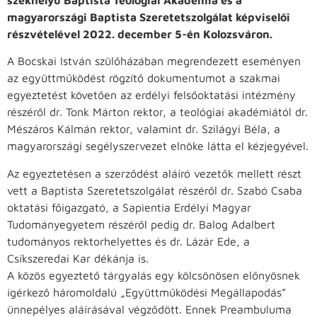
magyarországi Baptista Szeretetszolgálat képviselői
részvételével 2022. december 5-én Kolozsváron.
A Bocskai István szülőházában megrendezett eseményen
az együttműködést rögzítő dokumentumot a szakmai
egyeztetést követően az erdélyi felsőoktatási intézmény
részéről dr. Tonk Márton rektor, a teológiai akadémiától dr.
Mészáros Kálmán rektor, valamint dr. Szilágyi Béla, a
magyarországi segélyszervezet elnöke látta el kézjegyével.
Az egyeztetésen a szerződést aláíró vezetők mellett részt
vett a Baptista Szeretetszolgálat részéről dr. Szabó Csaba
oktatási főigazgató, a Sapientia Erdélyi Magyar
Tudományegyetem részéről pedig dr. Balog Adalbert
tudományos rektorhelyettes és dr. Lázár Ede, a
Csíkszeredai Kar dékánja is.
A közös egyeztető tárgyalás egy kölcsönösen előnyösnek
ígérkező háromoldalú „Együttműködési Megállapodás”
ünnepélyes aláírásával végződött. Ennek Preambuluma