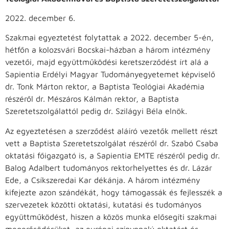
2022. december 6.
Szakmai egyeztetést folytattak a 2022. december 5-én,
hétfőn a kolozsvári Bocskai-házban a három intézmény
vezetői, majd együttműködési keretszerződést írt alá a
Sapientia Erdélyi Magyar Tudományegyetemet képviselő
dr. Tonk Márton rektor, a Baptista Teológiai Akadémia
részéről dr. Mészáros Kálmán rektor, a Baptista
Szeretetszolgálattól pedig dr. Szilágyi Béla elnök.
Az egyeztetésen a szerződést aláíró vezetők mellett részt
vett a Baptista Szeretetszolgálat részéről dr. Szabó Csaba
oktatási főigazgató is, a Sapientia EMTE részéről pedig dr.
Balog Adalbert tudományos rektorhelyettes és dr. Lázár
Ede, a Csíkszeredai Kar dékánja. A három intézmény
kifejezte azon szándékát, hogy támogassák és fejlesszék a
szervezetek közötti oktatási, kutatási és tudományos
együttműködést, hiszen a közös munka elősegíti szakmai
megerősödésüket, az európai színvonalú oktatást és