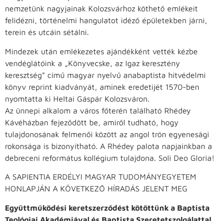
nemzetünk nagyjainak Kolozsvárhoz köthető emlékeit
felidézni, történelmi hangulatot idéző épületekben járni,
terein és utcáin sétálni.
Mindezek után emlékezetes ajándékként vették kézbe
vendéglátóink a „Könyvecske, az Igaz keresztény
keresztség” című magyar nyelvű anabaptista hitvédelmi
könyv reprint kiadványát, aminek eredetijét 1570-ben
nyomtatta ki Heltai Gáspár Kolozsváron.
Az ünnepi alkalom a város főterén található Rhédey
Kávéházban fejeződött be, amiről tudható, hogy
tulajdonosának felmenői között az angol trón egyenesági
rokonsága is bizonyítható. A Rhédey palota napjainkban a
debreceni református kollégium tulajdona. Soli Deo Gloria!
A SAPIENTIA ERDÉLYI MAGYAR TUDOMÁNYEGYETEM
HONLAPJÁN A KÖVETKEZŐ HÍRADÁS JELENT MEG
Együttműködési keretszerződést kötöttünk a Baptista
Teológiai Akadémiával és Baptista Szeretetszolgálattal