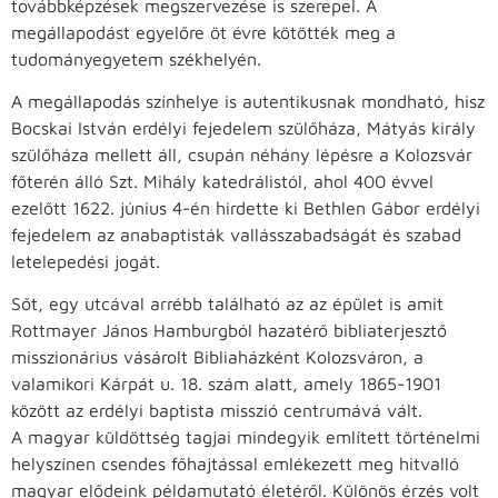
továbbképzések megszervezése is szerepel. A
megállapodást egyelőre öt évre kötötték meg a
tudományegyetem székhelyén.
A megállapodás színhelye is autentikusnak mondható, hisz
Bocskai István erdélyi fejedelem szülőháza, Mátyás király
szülőháza mellett áll, csupán néhány lépésre a Kolozsvár
főterén álló Szt. Mihály katedrálistól, ahol 400 évvel
ezelőtt 1622. június 4-én hirdette ki Bethlen Gábor erdélyi
fejedelem az anabaptisták vallásszabadságát és szabad
letelepedési jogát.
Sőt, egy utcával arrébb található az az épület is amit
Rottmayer János Hamburgból hazatérő bibliaterjesztő
misszionárius vásárolt Bibliaházként Kolozsváron, a
valamikori Kárpát u. 18. szám alatt, amely 1865-1901
között az erdélyi baptista misszió centrumává vált.
A magyar küldöttség tagjai mindegyik említett történelmi
helyszínen csendes főhajtással emlékezett meg hitvalló
magyar elődeink példamutató életéről. Különös érzés volt