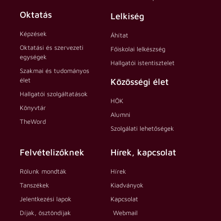
Oktatás
Lelkiség
Képzések
Áhítat
Oktatási és szervezeti
Főiskolai lelkészség
egységek
Hallgatói istentisztelet
Szakmai és tudományos
élet
Közösségi élet
Hallgatói szolgáltatások
HÖK
Könyvtár
Alumni
TheWord
Szolgálati lehetőségek
Felvételizőknek
Hírek, kapcsolat
Rólunk mondták
Hírek
Tanszékek
Kiadványok
Jelentkezési lapok
Kapcsolat
Díjak, ösztöndíjak
Webmail