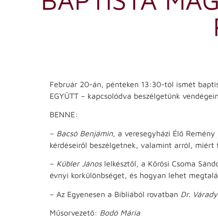
Február 20-án, pénteken 13:30-tól ismét bapt
EGYÜTT – kapcsolódva beszélgetünk vendégein
BENNE:
–
Bacsó Benjámin,
a veresegyházi Élő Remény B
kérdéseiről beszélgetnek, valamint arról, miért
–
Kübler János
lelkésztől, a Kőrösi Csoma Sándo
évnyi korkülönbséget, és hogyan lehet megtalál
– Az Egyenesen a Bibliából rovatban
Dr. Várad
Műsorvezető:
Bodó Mária