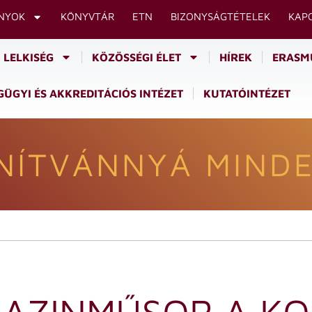
NYOK
KÖNYVTÁR
ETN
BIZONYSÁGTÉTELEK
KAP
LELKISÉG
KÖZÖSSÉGI ÉLET
HÍREK
ERASM
ÜGYI ÉS AKKREDITÁCIÓS INTÉZET
KUTATÓINTÉZET
NÍTVÁNNYÁ MINDE
GAZINMŰSOR A K