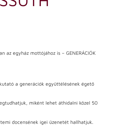
ban az egyház mottójához is – GENERÁCIÓK
ókutató a generációk együttélésének égető
egtudhatjuk, miként lehet áthidalni közel 50
temi docensének igei üzenetét hallhatjuk.