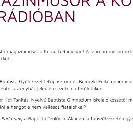
RÁDIÓBAN
ista magazinműsor a Kossuth Rádióban! A februári műsorunk
kkel.
aptista Gyülekezet lelkipásztora és Bereczki Enikő generáci
 fontos az egyház jelenléte ezeken a területeken.
r Két Tanítási Nyelvű Baptista Gimnázium iskolalelkészétől m
ni a hangot a nem vallásos fiatalokkal?
y Endrének,
a Baptista Teológiai Akadémia tanszékvezető egye