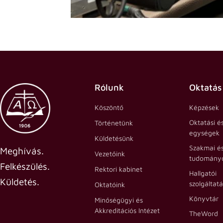
Rólunk
Oktatás
Köszöntő
Képzések
Oktatási é
Történetünk
egységek
Küldetésünk
Szakmai é
Meghívás.
Vezetőink
tudományo
Felkészülés.
Rektori kabinet
Hallgatói
Küldetés.
szolgáltat
Oktatóink
Könyvtár
Minőségügyi és
Akkreditációs Intézet
TheWord