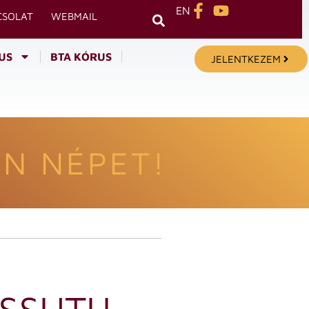
EN
CSOLAT
WEBMAIL
US
BTA KÓRUS
JELENTKEZEM
N NÉPET!
OSSUTH