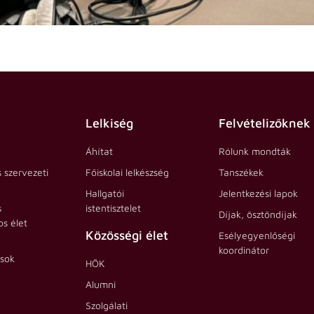
Lelkiség
Felvételizőknek
Áhítat
Rólunk mondták
s szervezeti
Főiskolai lelkészség
Tanszékek
Hallgatói
Jelentkezési lapok
s
istentisztelet
Díjak, ösztöndíjak
s élet
Közösségi élet
Esélyegyenlőségi
koordinátor
ások
HÖK
Alumni
Szolgálati