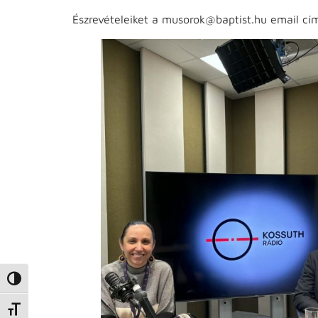
Észrevételeiket a musorok@baptist.hu email cím
Nagy kontraszt váltása
Betűméret váltása