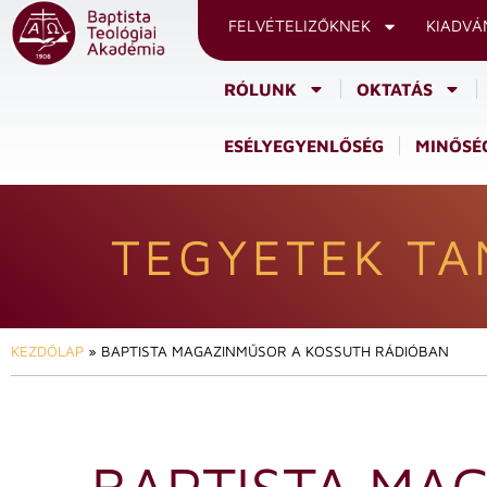
FELVÉTELIZŐKNEK
KIADVÁ
RÓLUNK
OKTATÁS
ESÉLYEGYENLŐSÉG
MINŐSÉG
TEGYETEK TA
KEZDŐLAP
»
BAPTISTA MAGAZINMŰSOR A KOSSUTH RÁDIÓBAN
BAPTISTA MA