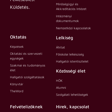
Minőségügyi és
Küldetés.
Akkreditációs Intézet
Intézményi
dokumentumok
Nemzetközi kapcsolatok
Oktatás
Lelkiség
Képzések
Áhítat
Oktatási és szervezeti
Főiskolai lelkészség
egységek
Hallgatói istentisztelet
Szakmai és tudományos
élet
Közösségi élet
Hallgatói szolgáltatások
HÖK
Könyvtár
Alumni
TheWord
Szolgálati lehetőségek
Felvételizőknek
Hírek, kapcsolat