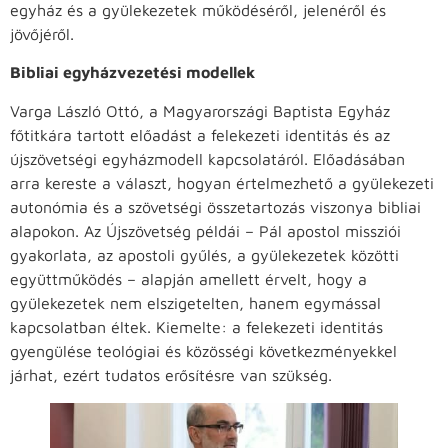
egyház és a gyülekezetek működéséről, jelenéről és
jövőjéről.
Bibliai egyházvezetési modellek
Varga László Ottó, a Magyarországi Baptista Egyház
főtitkára tartott előadást a felekezeti identitás és az
újszövetségi egyházmodell kapcsolatáról. Előadásában
arra kereste a választ, hogyan értelmezhető a gyülekezeti
autonómia és a szövetségi összetartozás viszonya bibliai
alapokon. Az Újszövetség példái – Pál apostol missziói
gyakorlata, az apostoli gyűlés, a gyülekezetek közötti
együttműködés – alapján amellett érvelt, hogy a
gyülekezetek nem elszigetelten, hanem egymással
kapcsolatban éltek. Kiemelte: a felekezeti identitás
gyengülése teológiai és közösségi következményekkel
járhat, ezért tudatos erősítésre van szükség.