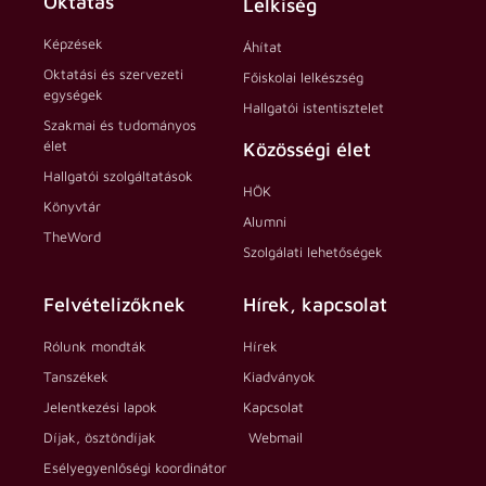
Oktatás
Lelkiség
Képzések
Áhítat
Oktatási és szervezeti
Főiskolai lelkészség
egységek
Hallgatói istentisztelet
Szakmai és tudományos
élet
Közösségi élet
Hallgatói szolgáltatások
HÖK
Könyvtár
Alumni
TheWord
Szolgálati lehetőségek
Felvételizőknek
Hírek, kapcsolat
Rólunk mondták
Hírek
Tanszékek
Kiadványok
Jelentkezési lapok
Kapcsolat
Díjak, ösztöndíjak
Webmail
Esélyegyenlőségi koordinátor