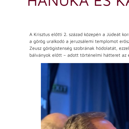
A Krisztus előtti 2. század közepén a Júdeát ko
a görög uralkodó a jeruzsálemi templomot erősza
Zeusz görögistenség szobrának hódolatát, ezzel
bálványok előtt – adott történelmi hátteret a