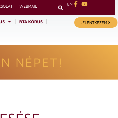
EN
CSOLAT
WEBMAIL
US
BTA KÓRUS
JELENTKEZEM
N NÉPET!
ESÉSE