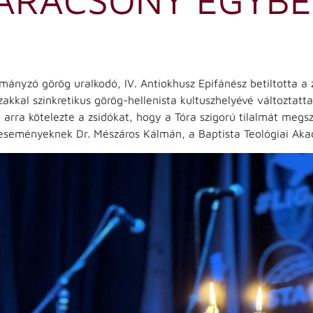
rmányzó görög uralkodó, IV. Antiokhusz Epifánész betiltotta a
kkal szinkretikus görög-hellenista kultuszhelyévé változtatta.
 arra kötelezte a zsidókat, hogy a Tóra szigorú tilalmát megs
z eseményeknek Dr. Mészáros Kálmán, a Baptista Teológiai Aka