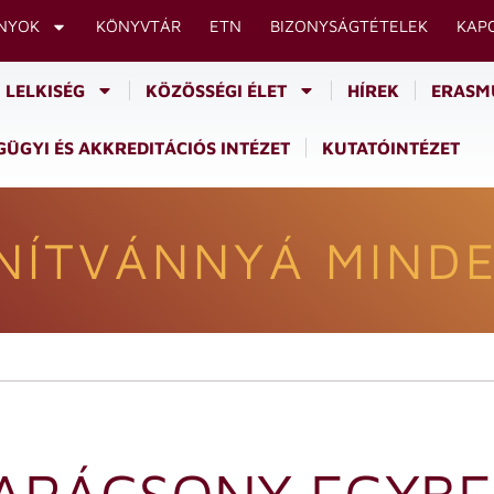
NYOK
KÖNYVTÁR
ETN
BIZONYSÁGTÉTELEK
KAP
LELKISÉG
KÖZÖSSÉGI ÉLET
HÍREK
ERASM
ÜGYI ÉS AKKREDITÁCIÓS INTÉZET
KUTATÓINTÉZET
NÍTVÁNNYÁ MINDE
ARÁCSONY EGYBE