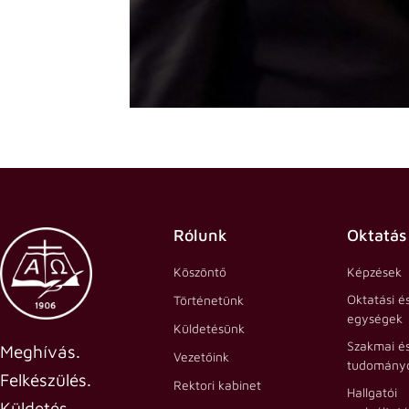
Rólunk
Oktatás
Köszöntő
Képzések
Oktatási é
Történetünk
egységek
Küldetésünk
Szakmai é
Meghívás.
Vezetőink
tudományo
Felkészülés.
Rektori kabinet
Hallgatói
Küldetés.