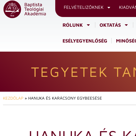
FELVÉTELIZŐKNEK
KIADVÁ
RÓLUNK
OKTATÁS
ESÉLYEGYENLŐSÉG
MINŐSÉG
TEGYETEK TA
KEZDŐLAP
»
HANUKA ÉS KARÁCSONY EGYBEESÉSE
HANUKA ÉS K