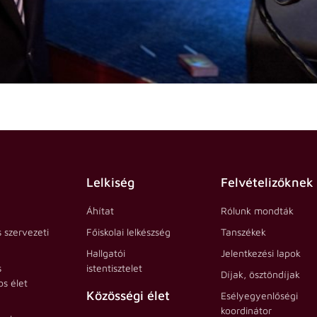
Lelkiség
Felvételizőknek
Áhítat
Rólunk mondták
s szervezeti
Főiskolai lelkészség
Tanszékek
Hallgatói
Jelentkezési lapok
s
istentisztelet
Díjak, ösztöndíjak
s élet
Közösségi élet
Esélyegyenlőségi
koordinátor