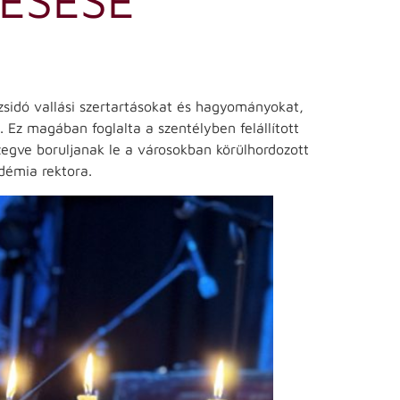
 zsidó vallási szertartásokat és hagyományokat,
 Ez magában foglalta a szentélyben felállított
zegve boruljanak le a városokban körülhordozott
démia rektora.