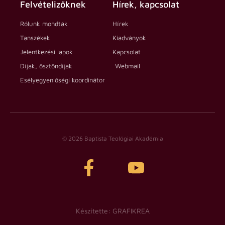
Felvételizőknek
Hírek, kapcsolat
Rólunk mondták
Hírek
Tanszékek
Kiadványok
Jelentkezési lapok
Kapcsolat
Díjak, ösztöndíjak
Webmail
Esélyegyenlőségi koordinátor
© 2026 Baptista Teológiai Akadémia
Készítette: GRAFIKREA