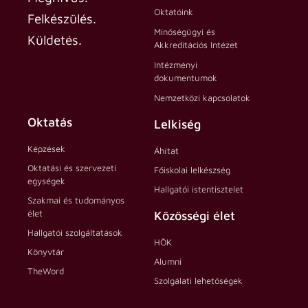
Oktatóink
Felkészülés.
Minőségügyi és
Küldetés.
Akkreditációs Intézet
Intézményi
dokumentumok
Nemzetközi kapcsolatok
Oktatás
Lelkiség
Képzések
Áhítat
Oktatási és szervezeti
Főiskolai lelkészség
egységek
Hallgatói istentisztelet
Szakmai és tudományos
élet
Közösségi élet
Hallgatói szolgáltatások
HÖK
Könyvtár
Alumni
TheWord
Szolgálati lehetőségek