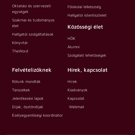
Oktatási és szervezeti
Főiskolai lelkészség
egységek
Hallgatói istentisztelet
Szakmai és tudományos
élet
Közösségi élet
Hallgatói szolgáltatások
HÖK
Könyvtár
Alumni
TheWord
Szolgálati lehetőségek
Felvételizőknek
Hírek, kapcsolat
Rólunk mondták
Hírek
Tanszékek
Kiadványok
Jelentkezési lapok
Kapcsolat
Díjak, ösztöndíjak
Webmail
Esélyegyenlőségi koordinátor