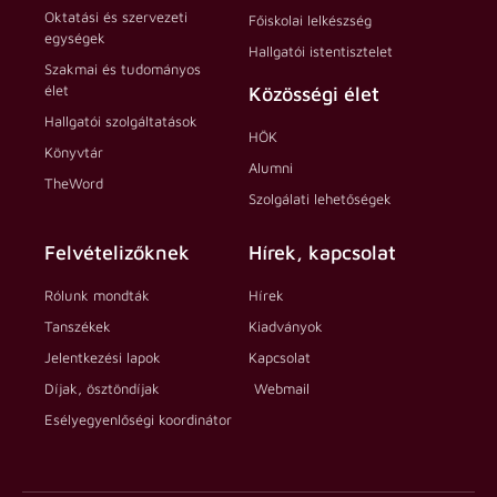
Oktatási és szervezeti
Főiskolai lelkészség
egységek
Hallgatói istentisztelet
Szakmai és tudományos
élet
Közösségi élet
Hallgatói szolgáltatások
HÖK
Könyvtár
Alumni
TheWord
Szolgálati lehetőségek
Felvételizőknek
Hírek, kapcsolat
Rólunk mondták
Hírek
Tanszékek
Kiadványok
Jelentkezési lapok
Kapcsolat
Díjak, ösztöndíjak
Webmail
Esélyegyenlőségi koordinátor