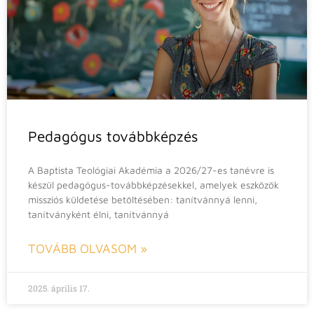
Pedagógus továbbképzés
A Baptista Teológiai Akadémia a 2026/27-es tanévre is
készül pedagógus-továbbképzésekkel, amelyek eszközök
missziós küldetése betöltésében: tanítvánnyá lenni,
tanítványként élni, tanítvánnyá
TOVÁBB OLVASOM »
2025. április 17.